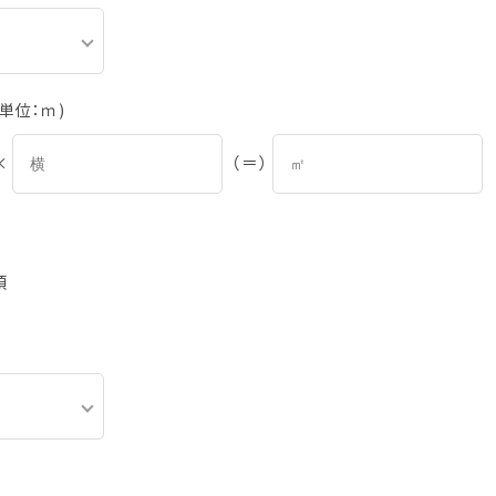
単位：ｍ)
×
（＝）
頃